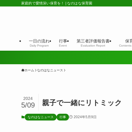
家庭的で愛情深い保育を！ | なのはな保育園
一日の流れ
行事
第三者評価報告書
保
Daily Program
Event
Evaluation Report
Contents 
ホーム
なのはなニュース
2024
親子で一緒にリトミック
5/09
2024年5月9日
なのはなニュース
行事