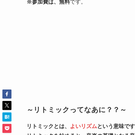
※
参加費は、無料
です。
～リトミックってなあに？？～
リトミックとは、
よいリズム
という意味です